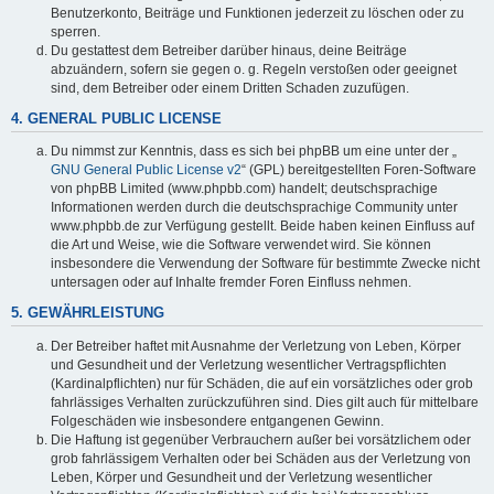
Benutzerkonto, Beiträge und Funktionen jederzeit zu löschen oder zu
sperren.
Du gestattest dem Betreiber darüber hinaus, deine Beiträge
abzuändern, sofern sie gegen o. g. Regeln verstoßen oder geeignet
sind, dem Betreiber oder einem Dritten Schaden zuzufügen.
4. GENERAL PUBLIC LICENSE
Du nimmst zur Kenntnis, dass es sich bei phpBB um eine unter der „
GNU General Public License v2
“ (GPL) bereitgestellten Foren-Software
von phpBB Limited (www.phpbb.com) handelt; deutschsprachige
Informationen werden durch die deutschsprachige Community unter
www.phpbb.de zur Verfügung gestellt. Beide haben keinen Einfluss auf
die Art und Weise, wie die Software verwendet wird. Sie können
insbesondere die Verwendung der Software für bestimmte Zwecke nicht
untersagen oder auf Inhalte fremder Foren Einfluss nehmen.
5. GEWÄHRLEISTUNG
Der Betreiber haftet mit Ausnahme der Verletzung von Leben, Körper
und Gesundheit und der Verletzung wesentlicher Vertragspflichten
(Kardinalpflichten) nur für Schäden, die auf ein vorsätzliches oder grob
fahrlässiges Verhalten zurückzuführen sind. Dies gilt auch für mittelbare
Folgeschäden wie insbesondere entgangenen Gewinn.
Die Haftung ist gegenüber Verbrauchern außer bei vorsätzlichem oder
grob fahrlässigem Verhalten oder bei Schäden aus der Verletzung von
Leben, Körper und Gesundheit und der Verletzung wesentlicher