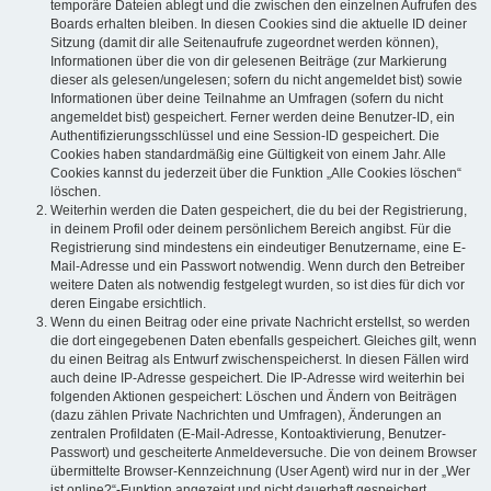
temporäre Dateien ablegt und die zwischen den einzelnen Aufrufen des
Boards erhalten bleiben. In diesen Cookies sind die aktuelle ID deiner
Sitzung (damit dir alle Seitenaufrufe zugeordnet werden können),
Informationen über die von dir gelesenen Beiträge (zur Markierung
dieser als gelesen/ungelesen; sofern du nicht angemeldet bist) sowie
Informationen über deine Teilnahme an Umfragen (sofern du nicht
angemeldet bist) gespeichert. Ferner werden deine Benutzer-ID, ein
Authentifizierungsschlüssel und eine Session-ID gespeichert. Die
Cookies haben standardmäßig eine Gültigkeit von einem Jahr. Alle
Cookies kannst du jederzeit über die Funktion „Alle Cookies löschen“
löschen.
Weiterhin werden die Daten gespeichert, die du bei der Registrierung,
in deinem Profil oder deinem persönlichem Bereich angibst. Für die
Registrierung sind mindestens ein eindeutiger Benutzername, eine E-
Mail-Adresse und ein Passwort notwendig. Wenn durch den Betreiber
weitere Daten als notwendig festgelegt wurden, so ist dies für dich vor
deren Eingabe ersichtlich.
Wenn du einen Beitrag oder eine private Nachricht erstellst, so werden
die dort eingegebenen Daten ebenfalls gespeichert. Gleiches gilt, wenn
du einen Beitrag als Entwurf zwischenspeicherst. In diesen Fällen wird
auch deine IP-Adresse gespeichert. Die IP-Adresse wird weiterhin bei
folgenden Aktionen gespeichert: Löschen und Ändern von Beiträgen
(dazu zählen Private Nachrichten und Umfragen), Änderungen an
zentralen Profildaten (E-Mail-Adresse, Kontoaktivierung, Benutzer-
Passwort) und gescheiterte Anmeldeversuche. Die von deinem Browser
übermittelte Browser-Kennzeichnung (User Agent) wird nur in der „Wer
ist online?“-Funktion angezeigt und nicht dauerhaft gespeichert.