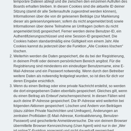
temporäre Dateien ablegt und die zwischen den einzelnen Aufrufen des
Boards erhalten bleiben. In diesen Cookies sind die aktuelle ID deiner
Sitzung (damit dir alle Seitenaufrufe zugeordnet werden können),
Informationen über die von dir gelesenen Beiträge (zur Markierung
dieser als gelesen/ungelesen; sofern du nicht angemeldet bist) sowie
Informationen über deine Teilnahme an Umfragen (sofern du nicht
angemeldet bist) gespeichert. Ferner werden deine Benutzer-ID, ein
Authentifizierungsschlüssel und eine Session-ID gespeichert. Die
Cookies haben standardmäßig eine Gültigkeit von einem Jahr. Alle
Cookies kannst du jederzeit über die Funktion „Alle Cookies löschen“
löschen.
Weiterhin werden die Daten gespeichert, die du bei der Registrierung,
in deinem Profil oder deinem persönlichem Bereich angibst. Für die
Registrierung sind mindestens ein eindeutiger Benutzername, eine E-
Mail-Adresse und ein Passwort notwendig. Wenn durch den Betreiber
weitere Daten als notwendig festgelegt wurden, so ist dies für dich vor
deren Eingabe ersichtlich.
Wenn du einen Beitrag oder eine private Nachricht erstellst, so werden
die dort eingegebenen Daten ebenfalls gespeichert. Gleiches gilt, wenn
du einen Beitrag als Entwurf zwischenspeicherst. In diesen Fällen wird
auch deine IP-Adresse gespeichert. Die IP-Adresse wird weiterhin bei
folgenden Aktionen gespeichert: Löschen und Ändern von Beiträgen
(dazu zählen Private Nachrichten und Umfragen), Änderungen an
zentralen Profildaten (E-Mail-Adresse, Kontoaktivierung, Benutzer-
Passwort) und gescheiterte Anmeldeversuche. Die von deinem Browser
übermittelte Browser-Kennzeichnung (User Agent) wird nur in der „Wer
ist online?“-Funktion angezeigt und nicht dauerhaft gespeichert.