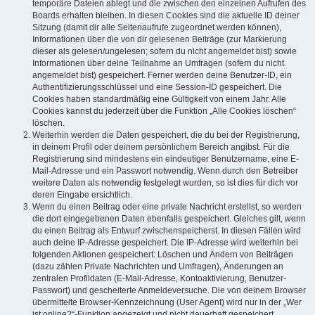
temporäre Dateien ablegt und die zwischen den einzelnen Aufrufen des
Boards erhalten bleiben. In diesen Cookies sind die aktuelle ID deiner
Sitzung (damit dir alle Seitenaufrufe zugeordnet werden können),
Informationen über die von dir gelesenen Beiträge (zur Markierung
dieser als gelesen/ungelesen; sofern du nicht angemeldet bist) sowie
Informationen über deine Teilnahme an Umfragen (sofern du nicht
angemeldet bist) gespeichert. Ferner werden deine Benutzer-ID, ein
Authentifizierungsschlüssel und eine Session-ID gespeichert. Die
Cookies haben standardmäßig eine Gültigkeit von einem Jahr. Alle
Cookies kannst du jederzeit über die Funktion „Alle Cookies löschen“
löschen.
Weiterhin werden die Daten gespeichert, die du bei der Registrierung,
in deinem Profil oder deinem persönlichem Bereich angibst. Für die
Registrierung sind mindestens ein eindeutiger Benutzername, eine E-
Mail-Adresse und ein Passwort notwendig. Wenn durch den Betreiber
weitere Daten als notwendig festgelegt wurden, so ist dies für dich vor
deren Eingabe ersichtlich.
Wenn du einen Beitrag oder eine private Nachricht erstellst, so werden
die dort eingegebenen Daten ebenfalls gespeichert. Gleiches gilt, wenn
du einen Beitrag als Entwurf zwischenspeicherst. In diesen Fällen wird
auch deine IP-Adresse gespeichert. Die IP-Adresse wird weiterhin bei
folgenden Aktionen gespeichert: Löschen und Ändern von Beiträgen
(dazu zählen Private Nachrichten und Umfragen), Änderungen an
zentralen Profildaten (E-Mail-Adresse, Kontoaktivierung, Benutzer-
Passwort) und gescheiterte Anmeldeversuche. Die von deinem Browser
übermittelte Browser-Kennzeichnung (User Agent) wird nur in der „Wer
ist online?“-Funktion angezeigt und nicht dauerhaft gespeichert.