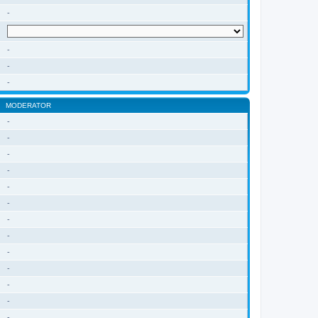
-
-
-
-
MODERATOR
-
-
-
-
-
-
-
-
-
-
-
-
-