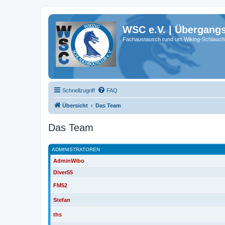
WSC e.V. | Übergang
Fachaustausch rund um Wiking-Schlauch
Schnellzugriff
FAQ
Übersicht
Das Team
Das Team
ADMINISTRATOREN
AdminWibo
Diver55
FM52
Stefan
ths