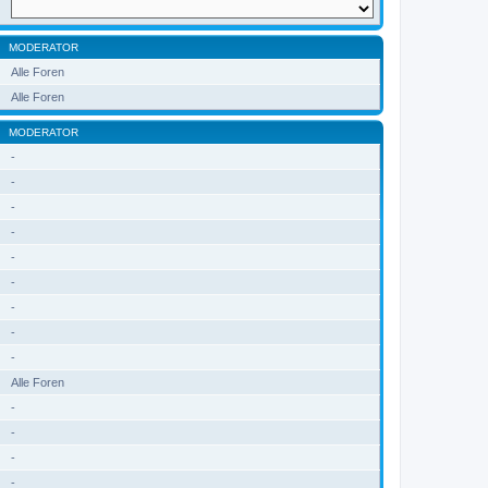
MODERATOR
Alle Foren
Alle Foren
MODERATOR
-
-
-
-
-
-
-
-
-
Alle Foren
-
-
-
-