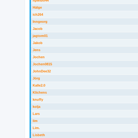
hpwibo44
Hälge
ich264
Inngeorg
Jacob
jagtom01
Jakob
Jens
Jochen
Jochen0815
JohnDee32
Jörg
Kalle2.0
Klichens
knuffy
kolja
Lars
lim
Lim.
Lisbeth