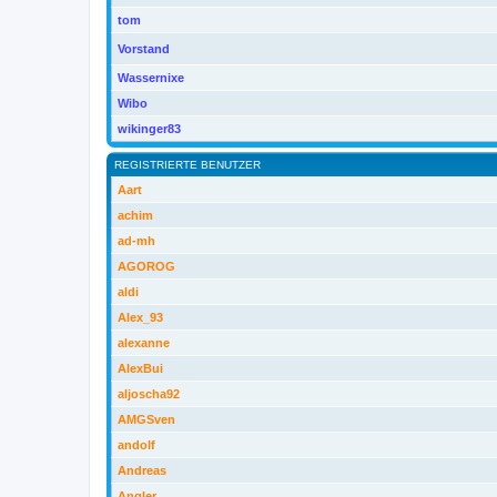
tom
Vorstand
Wassernixe
Wibo
wikinger83
REGISTRIERTE BENUTZER
Aart
achim
ad-mh
AGOROG
aldi
Alex_93
alexanne
AlexBui
aljoscha92
AMGSven
andolf
Andreas
Angler