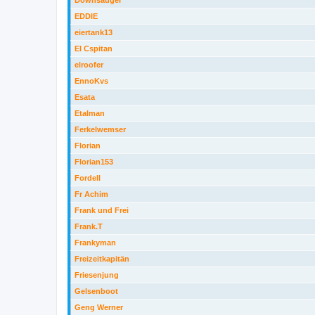
Downsauger
EDDIE
eiertank13
El Cspitan
elroofer
EnnoKvs
Esata
Etalman
Ferkelwemser
Florian
Florian153
Fordell
Fr Achim
Frank und Frei
Frank.T
Frankyman
Freizeitkapitän
Friesenjung
Gelsenboot
Geng Werner