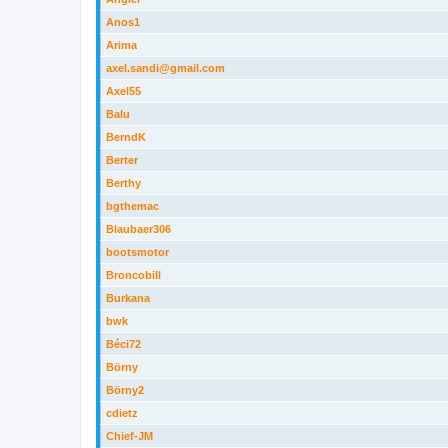
Anos1
Arima
axel.sandi@gmail.com
Axel55
Balu
BerndK
Berter
Berthy
bgthemac
Blaubaer306
bootsmotor
Broncobill
Burkana
bwk
Béci72
Börny
Börny2
cdietz
Chief-JM