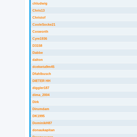
chludwig
Chris13
Christof
CooleSocke21
Cosworth
Cyre1936
D3158
Dabbe
dalton
dcekwta9m45
Dfahlbusch
DIETER HH
diggler187
dima_2004
Dirk
Dirumdam
DK1995
DominikH87
donaukapitan