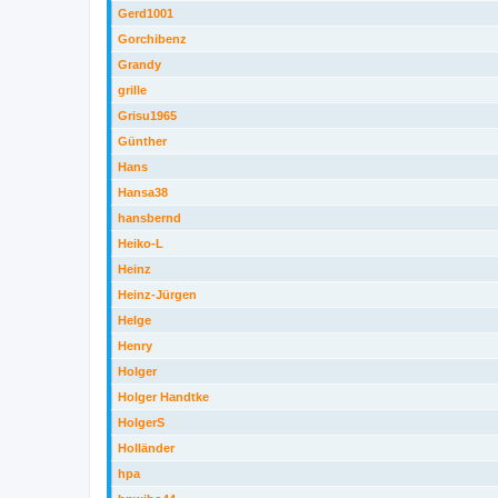
Gerd1001
Gorchibenz
Grandy
grille
Grisu1965
Günther
Hans
Hansa38
hansbernd
Heiko-L
Heinz
Heinz-Jürgen
Helge
Henry
Holger
Holger Handtke
HolgerS
Holländer
hpa