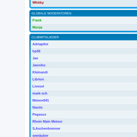
Whitby
GLOBALE MODERATOREN
Frank
Munja
CLUBMITGLIEDER
Adriapilot
hp56
Jan
Janniho
Kleinandi
Librion
Livesol
mark-sch
Meteor641
Nautic
Pegasus
Rhein Main Meteor
S.Aschenbrenner
seeräuber