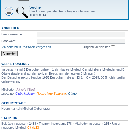
Suche
Hier können private Gesuche gepostet werden.
Themen:
18
ANMELDEN
Benutzername:
Passwort:
Ich habe mein Passwort vergessen
Angemeldet bleiben
WER IST ONLINE?
Insgesamt sind
6
Besucher online :: 1 sichtbares Mitglied, 0 unsichtbare Mitglieder und 5
Gäste (basierend auf den aktiven Besuchern der letzten 5 Minuten)
Der Besucherrekord liegt bei
1058
Besuchern, die am Di 14. Okt 2025, 06:54 gleichzeitig
online waren.
Mitglieder:
Ahrefs [Bot]
Legende:
Clubmitglieder
,
Registrierte Benutzer
,
Gäste
GEBURTSTAGE
Heute hat kein Mitglied Geburtstag
STATISTIK
Beiträge insgesamt
1438
• Themen insgesamt
278
• Mitglieder insgesamt
235
• Unser
neuestes Mitglied:
Chris13