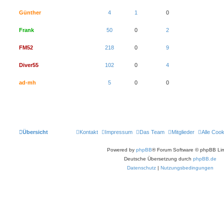
Günther
4
1
0
Frank
50
0
2
FM52
218
0
9
Diver55
102
0
4
ad-mh
5
0
0
Übersicht
Kontakt
Impressum
Das Team
Mitglieder
Alle Coo
Powered by
phpBB
® Forum Software © phpBB Lim
Deutsche Übersetzung durch
phpBB.de
Datenschutz
|
Nutzungsbedingungen