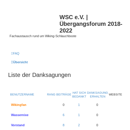
WSC e.V. |
Übergangsforum 2018-
2022
Fachaustausch rund um Wiking-Schlauchboote
FAQ
Übersicht
Liste der Danksagungen
HAT SICH
DANKSAGUNG
BENUTZERNAME
RANG
BEITRÄGE
WEBSITE
BEDANKT
ERHALTEN
Wikingfan
0
1
0
Wassernixe
6
1
0
Vorstand
8
2
0