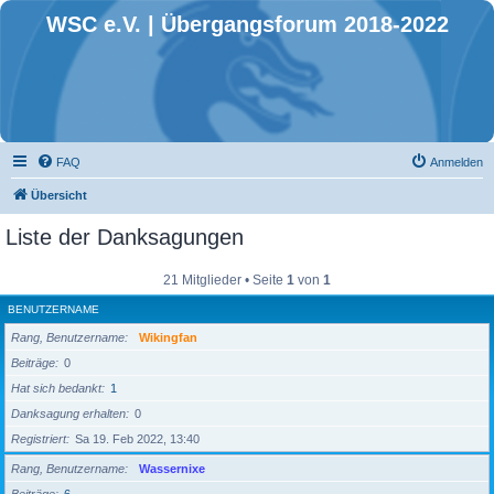
WSC e.V. | Übergangsforum 2018-2022
FAQ
Anmelden
Übersicht
Liste der Danksagungen
21 Mitglieder • Seite
1
von
1
BENUTZERNAME
Rang, Benutzername
Wikingfan
Beiträge
0
Hat sich bedankt
1
Danksagung erhalten
0
Registriert
Sa 19. Feb 2022, 13:40
Rang, Benutzername
Wassernixe