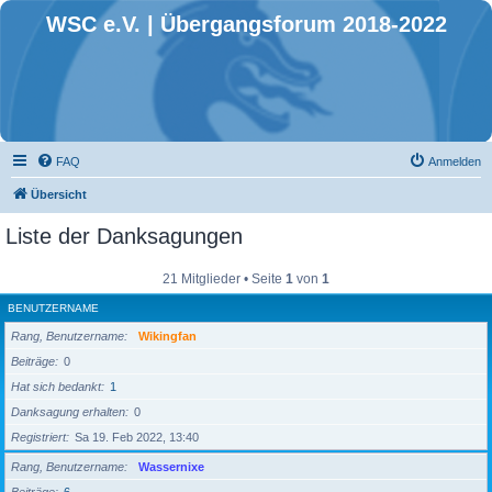
WSC e.V. | Übergangsforum 2018-2022
FAQ
Anmelden
Übersicht
Liste der Danksagungen
21 Mitglieder • Seite
1
von
1
BENUTZERNAME
Rang, Benutzername
Wikingfan
Beiträge
0
Hat sich bedankt
1
Danksagung erhalten
0
Registriert
Sa 19. Feb 2022, 13:40
Rang, Benutzername
Wassernixe