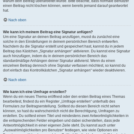
warum dein Beitrag überarbeitet wurde. Bitte beachte, dass normale Benutzer
einen Beitrag nicht löschen können, wenn bereits jemand darauf geantwortet
hat.
Nach oben
Wie kann ich meinem Beitrag eine Signatur anfügen?
Um eine Signatur an deinen Beitrag anzufügen, musst du zunächst eine
solche in den Einstellungen in deinem persönlichen Bereich entwerfen.
Nachdem du die Signatur erstellt und gespeichert hast, kannst du in jedem
Beitrag das Kästchen „Signatur anhängen“ aktivieren. Du kannst eine Signatur
auch hinzufügen, indem du in deinem persönlichen Bereich das
standardmäßige Anhängen deiner Signatur aktivierst. Wenn du einen
einzelnen Beitrag dennoch ohne Signatur verfassen möchtest, so kannst du
dort einfach das Kontrollkästchen „Signatur anhängen“ wieder deaktivieren.
Nach oben
Wie kann ich eine Umfrage erstellen?
Wenn du ein neues Thema eröffnest oder den ersten Beitrag eines Themas
bearbeitest, findest du ein Register „Umfrage erstellen“ unterhalb des
Formulars zur Beitragserstellung. Solltest du diesen Bereich nicht sehen
können, so hast du wahrscheinlich nicht die Berechtigung, Umfragen zu
erstellen. Du solltest einen Titel und mindestens zwei Antwortmöglichkeiten in
die entsprechenden Felder eingeben und dabei sicherstellen, dass jede
Antwortmöglichkeit in einer eigenen Zeile steht. Du kannst auch unter
„Auswahlmöglichkeiten pro Benutzer“ festlegen, wie viele Optionen ein