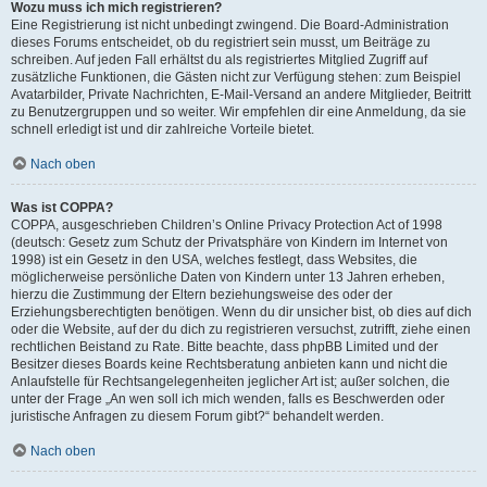
Wozu muss ich mich registrieren?
Eine Registrierung ist nicht unbedingt zwingend. Die Board-Administration
dieses Forums entscheidet, ob du registriert sein musst, um Beiträge zu
schreiben. Auf jeden Fall erhältst du als registriertes Mitglied Zugriff auf
zusätzliche Funktionen, die Gästen nicht zur Verfügung stehen: zum Beispiel
Avatarbilder, Private Nachrichten, E-Mail-Versand an andere Mitglieder, Beitritt
zu Benutzergruppen und so weiter. Wir empfehlen dir eine Anmeldung, da sie
schnell erledigt ist und dir zahlreiche Vorteile bietet.
Nach oben
Was ist COPPA?
COPPA, ausgeschrieben Children’s Online Privacy Protection Act of 1998
(deutsch: Gesetz zum Schutz der Privatsphäre von Kindern im Internet von
1998) ist ein Gesetz in den USA, welches festlegt, dass Websites, die
möglicherweise persönliche Daten von Kindern unter 13 Jahren erheben,
hierzu die Zustimmung der Eltern beziehungsweise des oder der
Erziehungsberechtigten benötigen. Wenn du dir unsicher bist, ob dies auf dich
oder die Website, auf der du dich zu registrieren versuchst, zutrifft, ziehe einen
rechtlichen Beistand zu Rate. Bitte beachte, dass phpBB Limited und der
Besitzer dieses Boards keine Rechtsberatung anbieten kann und nicht die
Anlaufstelle für Rechtsangelegenheiten jeglicher Art ist; außer solchen, die
unter der Frage „An wen soll ich mich wenden, falls es Beschwerden oder
juristische Anfragen zu diesem Forum gibt?“ behandelt werden.
Nach oben