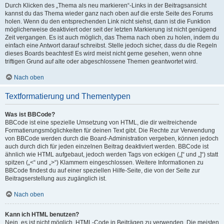
Durch Klicken des „Thema als neu markieren“-Links in der Beitragsansicht
kannst du das Thema wieder ganz nach oben auf die erste Seite des Forums
holen. Wenn du den entsprechenden Link nicht siehst, dann ist die Funktion
möglicherweise deaktiviert oder seit der letzten Markierung ist nicht genügend
Zeit vergangen. Es ist auch möglich, das Thema nach oben zu holen, indem du
einfach eine Antwort darauf schreibst. Stelle jedoch sicher, dass du die Regeln
dieses Boards beachtest! Es wird meist nicht gerne gesehen, wenn ohne
triftigen Grund auf alte oder abgeschlossene Themen geantwortet wird.
Nach oben
Textformatierung und Thementypen
Was ist BBCode?
BBCode ist eine spezielle Umsetzung von HTML, die dir weitreichende
Formatierungsmöglichkeiten für deinen Text gibt. Die Rechte zur Verwendung
von BBCode werden durch die Board-Administration vergeben, können jedoch
auch durch dich für jeden einzelnen Beitrag deaktiviert werden. BBCode ist
ähnlich wie HTML aufgebaut, jedoch werden Tags von eckigen („[“ und „]“) statt
spitzen („<“ und „>“) Klammern eingeschlossen. Weitere Informationen zu
BBCode findest du auf einer speziellen Hilfe-Seite, die von der Seite zur
Beitragserstellung aus zugänglich ist.
Nach oben
Kann ich HTML benutzen?
Nein, es ist nicht möglich, HTML-Code in Beiträgen zu verwenden. Die meisten