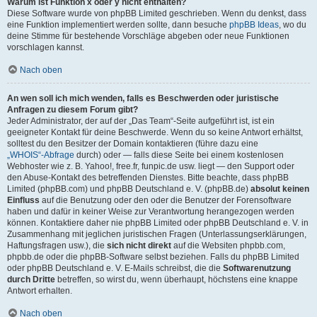
Warum ist Funktion x oder y nicht enthalten?
Diese Software wurde von phpBB Limited geschrieben. Wenn du denkst, dass
eine Funktion implementiert werden sollte, dann besuche
phpBB Ideas
, wo du
deine Stimme für bestehende Vorschläge abgeben oder neue Funktionen
vorschlagen kannst.
Nach oben
An wen soll ich mich wenden, falls es Beschwerden oder juristische
Anfragen zu diesem Forum gibt?
Jeder Administrator, der auf der „Das Team“-Seite aufgeführt ist, ist ein
geeigneter Kontakt für deine Beschwerde. Wenn du so keine Antwort erhältst,
solltest du den Besitzer der Domain kontaktieren (führe dazu eine
„WHOIS“-Abfrage
durch) oder — falls diese Seite bei einem kostenlosen
Webhoster wie z. B. Yahoo!, free.fr, funpic.de usw. liegt — den Support oder
den Abuse-Kontakt des betreffenden Dienstes. Bitte beachte, dass phpBB
Limited (phpBB.com) und phpBB Deutschland e. V. (phpBB.de)
absolut keinen
Einfluss
auf die Benutzung oder den oder die Benutzer der Forensoftware
haben und dafür in keiner Weise zur Verantwortung herangezogen werden
können. Kontaktiere daher nie phpBB Limited oder phpBB Deutschland e. V. in
Zusammenhang mit jeglichen juristischen Fragen (Unterlassungserklärungen,
Haftungsfragen usw.), die
sich nicht direkt
auf die Websiten phpbb.com,
phpbb.de oder die phpBB-Software selbst beziehen. Falls du phpBB Limited
oder phpBB Deutschland e. V. E-Mails schreibst, die die
Softwarenutzung
durch Dritte
betreffen, so wirst du, wenn überhaupt, höchstens eine knappe
Antwort erhalten.
Nach oben