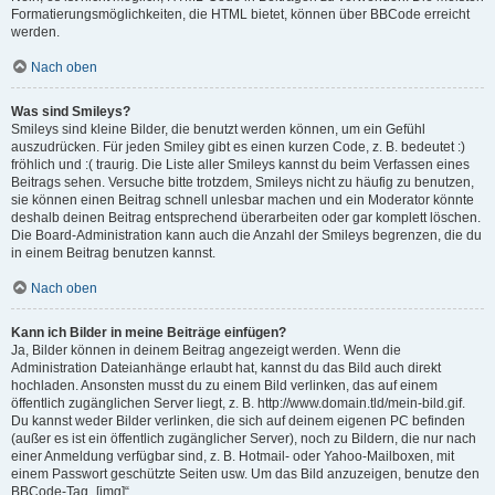
Formatierungsmöglichkeiten, die HTML bietet, können über BBCode erreicht
werden.
Nach oben
Was sind Smileys?
Smileys sind kleine Bilder, die benutzt werden können, um ein Gefühl
auszudrücken. Für jeden Smiley gibt es einen kurzen Code, z. B. bedeutet :)
fröhlich und :( traurig. Die Liste aller Smileys kannst du beim Verfassen eines
Beitrags sehen. Versuche bitte trotzdem, Smileys nicht zu häufig zu benutzen,
sie können einen Beitrag schnell unlesbar machen und ein Moderator könnte
deshalb deinen Beitrag entsprechend überarbeiten oder gar komplett löschen.
Die Board-Administration kann auch die Anzahl der Smileys begrenzen, die du
in einem Beitrag benutzen kannst.
Nach oben
Kann ich Bilder in meine Beiträge einfügen?
Ja, Bilder können in deinem Beitrag angezeigt werden. Wenn die
Administration Dateianhänge erlaubt hat, kannst du das Bild auch direkt
hochladen. Ansonsten musst du zu einem Bild verlinken, das auf einem
öffentlich zugänglichen Server liegt, z. B. http://www.domain.tld/mein-bild.gif.
Du kannst weder Bilder verlinken, die sich auf deinem eigenen PC befinden
(außer es ist ein öffentlich zugänglicher Server), noch zu Bildern, die nur nach
einer Anmeldung verfügbar sind, z. B. Hotmail- oder Yahoo-Mailboxen, mit
einem Passwort geschützte Seiten usw. Um das Bild anzuzeigen, benutze den
BBCode-Tag „[img]“.