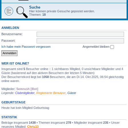
Suche
Hier können private Gesuche gepostet werden.
Themen:
18
ANMELDEN
Benutzername:
Passwort:
Ich habe mein Passwort vergessen
Angemeldet bleiben
WER IST ONLINE?
Insgesamt sind
5
Besucher online :: 1 sichtbares Mitglied, 0 unsichtbare Mitglieder und 4
Gäste (basierend auf den aktiven Besuchern der letzten 5 Minuten)
Der Besucherrekord liegt bei
1058
Besuchern, die am Di 14. Okt 2025, 06:54 gleichzeitig
online waren.
Mitglieder:
Semrush [Bot]
Legende:
Clubmitglieder
,
Registrierte Benutzer
,
Gäste
GEBURTSTAGE
Heute hat kein Mitglied Geburtstag
STATISTIK
Beiträge insgesamt
1438
• Themen insgesamt
278
• Mitglieder insgesamt
235
• Unser
neuestes Mitglied:
Chris13